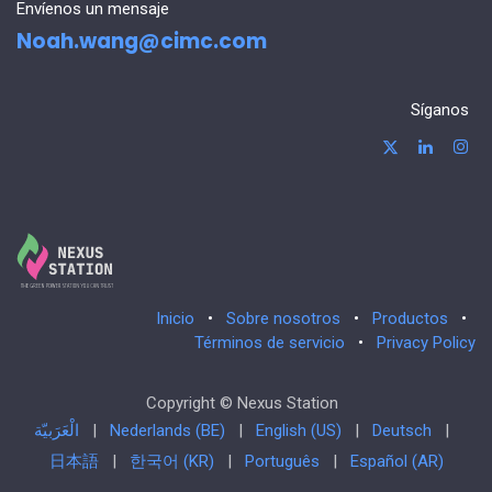
Envíenos un mensaje
Noah.wang@cimc.com
Síganos
Inicio
•
Sobre nosotros
•
Productos
•
Términos de servicio
•
Privacy Policy
Copyright © Nexus Station
الْعَرَبيّة
|
Nederlands (BE)
|
English (US)
|
Deutsch
|
日本語
|
한국어 (KR)
|
Português
|
Español (AR)